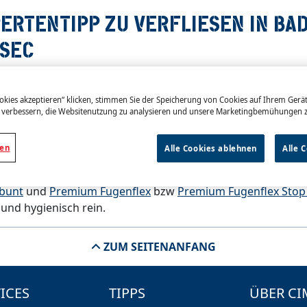
ERTENTIPP ZU VERFLIESEN IN BA
MSEC
dichtung und Abdichtbänder zuerst an der Wand verarbeit
okies akzeptieren“ klicken, stimmen Sie der Speicherung von Cookies auf Ihrem Gerät
abdichten und die Bodenfliesen verlegen. Fliesenbeläge 
 verbessern, die Websitenutzung zu analysieren und unsere Marketingbemühungen z
ung ausgesetzt. Verwenden Sie daher in diesem Fall bevorzug
nkleber.
gen
Alle Cookies ablehnen
Alle 
el macht Ihre Fugen unansehnlich und ist ein ernsthaftes
 in Feuchträumen das CIMSEC Premium-System mit Schimm
bunt
und
Premium Fugenflex
bzw
Premium Fugenflex Stop
und hygienisch rein.
ZUM SEITENANFANG
ICES
TIPPS
ÜBER CI