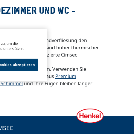
DEZIMMER UND WC -
en. Erst nach der Wandverfliesung den
 zu, um die
auf Fußbodenheizung sind hoher thermischer
u unterstützen.
t flexible, S1-zertifizierte Cimsec
Cookies akzeptieren
 hygienisches Problem. Verwenden Sie
elschutz bestehend aus
Premium
 Schimmel
und Ihre Fugen bleiben länger
MSEC