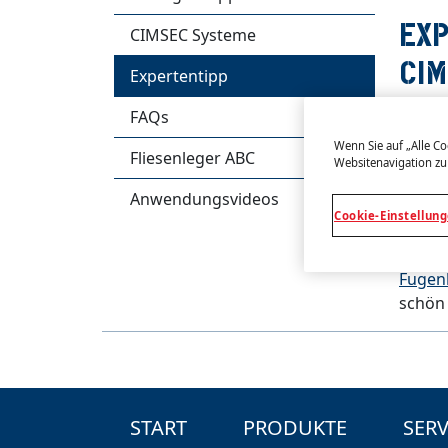
EXP
CIMSEC Systeme
CI
Expertentipp
FAQs
Die Ab
Wenn Sie auf „Alle Co
Fliesenleger ABC
Boden 
Websitenavigation zu
Belast
Anwendungsvideos
Fliese
Cookie-Einstellun
Schimm
daher
Fugen
schön 
START
PRODUKTE
SERV