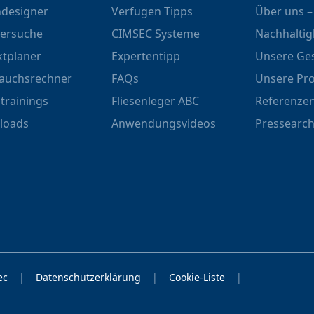
designer
Verfugen Tipps
Über uns –
ersuche
CIMSEC Systeme
Nachhaltig
ktplaner
Expertentipp
Unsere Ge
auchsrechner
FAQs
Unsere Pr
strainings
Fliesenleger ABC
Referenze
loads
Anwendungsvideos
Pressearch
ec
|
Datenschutzerklärung
|
Cookie-Liste
|