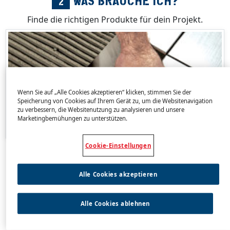
WAS BRAUCHE ICH?
2
Finde die richtigen Produkte für dein Projekt.
Wenn Sie auf „Alle Cookies akzeptieren“ klicken, stimmen Sie der
Speicherung von Cookies auf Ihrem Gerät zu, um die Websitenavigation
zu verbessern, die Websitenutzung zu analysieren und unsere
Marketingbemühungen zu unterstützen.
Cookie-Einstellungen
Berechne deinen Verbrauch
Alle Cookies akzeptieren
Die richtigen Produkte
Alle Cookies ablehnen
Wo kann ich CIMSEC kaufen?