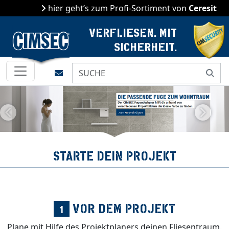
hier geht’s zum Profi-Sortiment von
Ceresit
VERFLIESEN. MIT
SICHERHEIT.
Kontakt
Previous
Next
STARTE DEIN PROJEKT
VOR DEM PROJEKT
1
Plane mit Hilfe des Projektplaners deinen Fliesentraum.