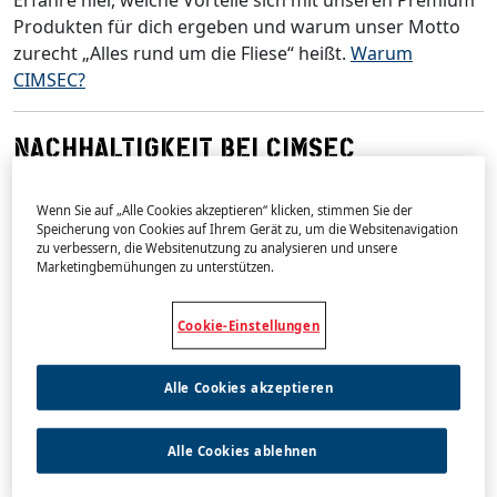
Produkten für dich ergeben und warum unser Motto
zurecht „Alles rund um die Fliese“ heißt.
Warum
CIMSEC?
NACHHALTIGKEIT BEI CIMSEC
Erfahre, wie CIMSEC Nachhaltigkeit lebt – mit klaren
Maßnahmen in den Bereichen CO₂-Reduktion,
Wenn Sie auf „Alle Cookies akzeptieren“ klicken, stimmen Sie der
Speicherung von Cookies auf Ihrem Gerät zu, um die Websitenavigation
Kreislaufwirtschaft und gesundes Wohnen für eine
zu verbessern, die Websitenutzung zu analysieren und unsere
verantwortungsvolle Zukunft am Bau.
Nachhaltigkeit
Marketingbemühungen zu unterstützen.
bei CIMSEC
Cookie-Einstellungen
DIE GESCHICHTE DER MARKE CIMSEC
Alle Cookies akzeptieren
Die Marke CIMSEC hat ihren Ursprung im Jahr 1966, als
die Firma Solvay ein Patent für Dünnbettmörtel von der
amerikanischen Organisation TCNA erwarb. CIMSEC
Alle Cookies ablehnen
entwickelte den Mörtel weiter und gilt als Erfinder des