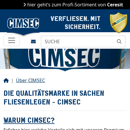
hier geht’s zum Profi-Sortiment von
Ceresit
VERFLIESEN. MIT
SICHERHEIT.
Kontakt
Start
Über CIMSEC
DIE QUALITÄTSMARKE IN SACHEN
FLIESENLEGEN - CIMSEC
WARUM CIMSEC?
Erfahre hier, welche Vorteile sich mit unseren Premium