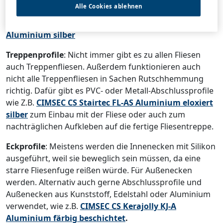
Alle Cookies ablehnen
Schutz sind aber auch immer mehr Schmuckleisten für
Fliesen werden, wie z.B.
CIMSEC Trialjolly TJ-AS
Aluminium silber
Treppenprofile
: Nicht immer gibt es zu allen Fliesen
auch Treppenfliesen. Außerdem funktionieren auch
nicht alle Treppenfliesen in Sachen Rutschhemmung
richtig. Dafür gibt es PVC- oder Metall-Abschlussprofile
wie Z.B.
CIMSEC CS Stairtec FL-AS Aluminium eloxiert
silber
zum Einbau mit der Fliese oder auch zum
nachträglichen Aufkleben auf die fertige Fliesentreppe.
Eckprofile
: Meistens werden die Innenecken mit Silikon
ausgeführt, weil sie beweglich sein müssen, da eine
starre Fliesenfuge reißen würde. Für Außenecken
werden. Alternativ auch gerne Abschlussprofile und
Außenecken aus Kunststoff, Edelstahl oder Aluminium
verwendet, wie z.B.
CIMSEC CS Kerajolly KJ-A
Aluminium färbig beschichtet
.