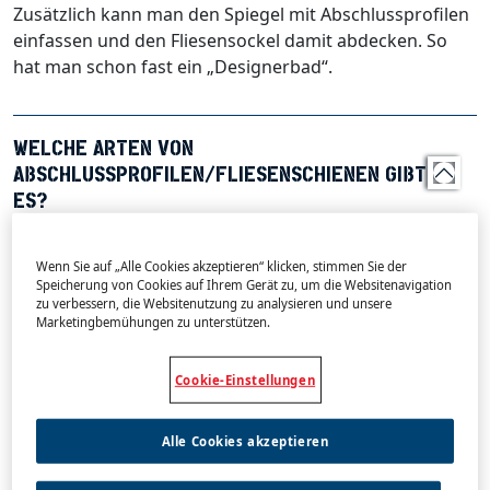
Zusätzlich kann man den Spiegel mit Abschlussprofilen
einfassen und den Fliesensockel damit abdecken. So
hat man schon fast ein „Designerbad“.
WELCHE ARTEN VON
ABSCHLUSSPROFILEN/FLIESENSCHIENEN GIBT
ES?
Abschlussprofile (auch
Fliesenschienen
genannt) gibt
Wenn Sie auf „Alle Cookies akzeptieren“ klicken, stimmen Sie der
es in unterschiedlichsten Ausprägungen. Als
Speicherung von Cookies auf Ihrem Gerät zu, um die Websitenavigation
zu verbessern, die Websitenutzung zu analysieren und unsere
Knatenprofile, Treppenprofile, Eckprofile,
Marketingbemühungen zu unterstützen.
Übergangsprofile, Dekoprofile, Terrassenprofile,
Dehunungsprofile und Arbeitsplattenprofile. Alle
Cookie-Einstellungen
CIMSEC Fliesenschienen
findest du
hier
.
Kantenprofile
: Früher hatten die Fliesen überglasierte
Alle Cookies akzeptieren
Kanten oder waren auf Gehrung geschnitten. Heute
verwendet man Abschlussschienen oder Eckleisten, die