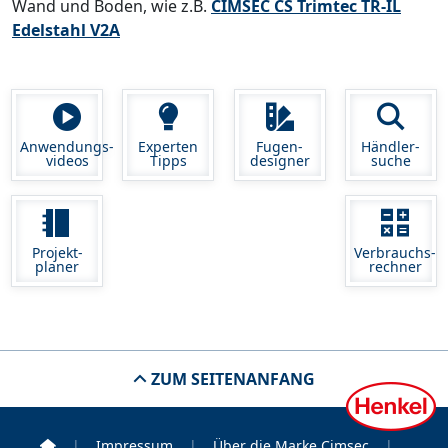
Wand und Boden, wie z.B.
CIMSEC CS Trimtec TR-IL
Edelstahl V2A
Anwendungs-
Experten
Fugen-
Händler-
videos
Tipps
designer
suche
Projekt-
Verbrauchs-
planer
rechner
ZUM SEITENANFANG
Home
|
Impressum
|
Über die Marke Cimsec
|