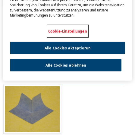
Speicherung von Cookies auf Ihrem Gerät zu, um die Websitenavigation
zu verbessern, die Websitenutzung zu analysieren und unsere
CIMSEC DICHTECKE INNEN
Marketingbemühungen zu unterstützen.
Vorgefertigtes Dichtelement für optimale
Sicherheit gegen Durchfeuchtung der
Cookie-Einstellungen
Innenecken, zusätzlich mit 20 mm Perforation
auf beiden Seiten zur besseren Anhaftung
Alle Cookies akzeptieren
ausgestattet.
Mehr
Alle Cookies ablehnen