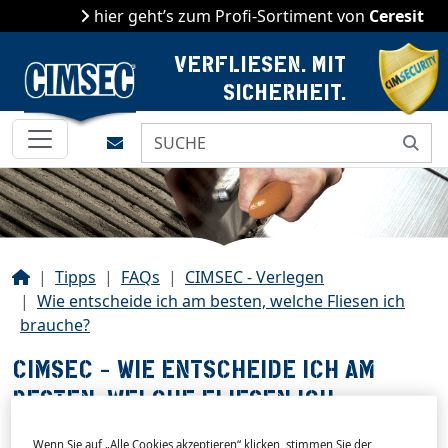
hier geht’s zum Profi-Sortiment von
Ceresit
VERFLIESEN. MIT
SICHERHEIT.
Kontakt
Start
Tipps
FAQs
CIMSEC - Verlegen
Wie entscheide ich am besten, welche Fliesen ich
brauche?
CIMSEC - WIE ENTSCHEIDE ICH AM
BESTEN, WELCHE FLIESEN ICH
BRAUCHE?
Wenn Sie auf „Alle Cookies akzeptieren“ klicken, stimmen Sie der