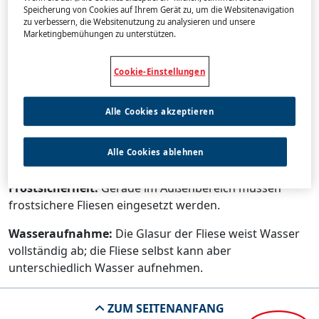
Speicherung von Cookies auf Ihrem Gerät zu, um die Websitenavigation
zu verbessern, die Websitenutzung zu analysieren und unsere
Bei der Auswahl der Fliesen sollte neben den
Marketingbemühungen zu unterstützen.
ästhetischen Gesichtspunkten auch für den
entsprechenden Einsatzbereich die Oberflächenhärte
Cookie-Einstellungen
(Abriebklasse) sowie Frostsicherheit und
Wasseraufnahme berücksichtigt werden.
Alle Cookies akzeptieren
Abriebfestigkeit:
Fliesen sind sehr widerstandsfähig,
trotzdem kann es je nach Material und Glasur zu
Alle Cookies ablehnen
Oberflächenverschleiß und Glasurabrieb kommen.
Frostsicherheit:
Gerade im Außenbereich müssen
frostsichere Fliesen eingesetzt werden.
Wasseraufnahme:
Die Glasur der Fliese weist Wasser
vollständig ab; die Fliese selbst kann aber
unterschiedlich Wasser aufnehmen.
ZUM SEITENANFANG