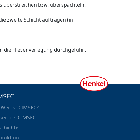
 überstreichen bzw. überspachteln.
ie zweite Schicht auftragen (in
n die Fliesenverlegung durchgeführt
MSEC
 Wer ist CIMSEC?
keit bei CIMSEC
schichte
oduktion