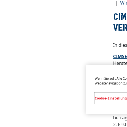
Wie
CIM
VER
In die
CIMSE
Herste
mind.
1. Ei
Wenn Sie auf „Alle Co
Mit Sp
Websitenavigation zu
Mater
eingeb
Cookie-Einstellun
innen
Dicht
betra
2. Ers