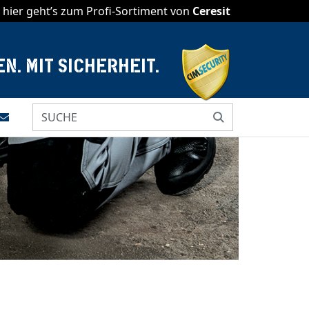
hier geht’s zum Profi-Sortiment von
Ceresit
N. MIT SICHERHEIT.
menü
e drucken
Kontakt