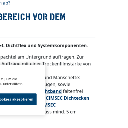
n ab?
HBEREICH VOR DEM
EC Dichtflex und Systemkomponenten
.
Spachtel am Untergrund auftragen. Zur
 Aufträge mit einer Trockenfilmstärke von
nen- und Außenecke und Manschette:
 zu, um die
 Dehn- und Bewegungsfugen, sowie
u unterstützen.
ird das
CIMSEC Abdichtband
faltenfrei
g der vorgefertigten
CIMSEC Dichtecken
Cookies akzeptieren
hrungen sollte man
CIMSEC
 und Abdichtband muss mind. 5 cm