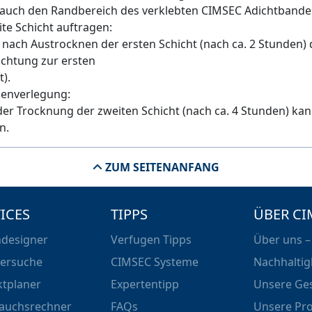
auch den Randbereich des verklebten CIMSEC Adichtbandes
ite Schicht auftragen:
 nach Austrocknen der ersten Schicht (nach ca. 2 Stunden) d
chtung zur ersten
t).
esenverlegung:
er Trocknung der zweiten Schicht (nach ca. 4 Stunden) kan
n.
ZUM SEITENANFANG
ICES
TIPPS
ÜBER CI
designer
Verfugen Tipps
Über uns –
ersuche
CIMSEC Systeme
Nachhaltig
ktplaner
Expertentipp
Unsere Ge
auchsrechner
FAQs
Unsere Pr