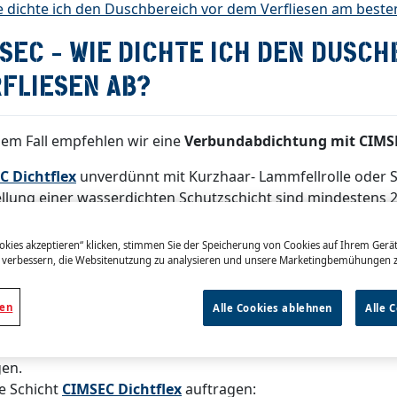
 dichte ich den Duschbereich vor dem Verfliesen am beste
SEC - WIE DICHTE ICH DEN DUSC
FLIESEN AB?
sem Fall empfehlen wir eine
Verbundabdichtung mit CIMS
C Dichtflex
unverdünnt mit Kurzhaar- Lammfellrolle oder 
llung einer wasserdichten Schutzschicht sind mindestens 2
 0,5 mm notwendig.
nbetten des Abdichtbandes und der Systemkomponenten In
okies akzeptieren“ klicken, stimmen Sie der Speicherung von Cookies auf Ihrem Gerät
achtel oder Farbroller wird CIMSEC Dichtflex bei Ichsen,
 verbessern, die Websitenutzung zu analysieren und unsere Marketingbemühungen z
ialübergängen auf den Untergrund aufgetragen. Darauf w
ettet. Für Eckenausbildung empfehlen wird die Verwendun
gen
Alle Cookies ablehnen
Alle 
bzw.
außen
. Bei Abflüssen (Gully) und größeren Durchfü
manschetten
verwenden. Die Überlappung von Dichtecken
gen.
te Schicht
CIMSEC Dichtflex
auftragen: