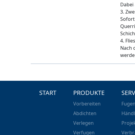
Dabei 
3. Zwe
Sofort
Querri
Schich
4. Fli
Nach d
werde
START
PRODUKTE
SERV
Vorbereiten
Fugen
Abdichten
Händl
Verlegen
Proje
Verfugen
Verbr