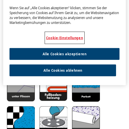
Geeignet unter Fliesen, Parkett, PVC, Teppich
Wenn Sie auf „Alle Cookies akzeptieren“ klicken, stimmen Sie der
Speicherung von Cookies auf Ihrem Gerät zu, um die Websitenavigation
zu verbessern, die Websitenutzung zu analysieren und unsere
Marketingbemühungen zu unterstützen.
PACKUNGSGRÖSSEN
Cookie-Einstellungen
20kg
38.20€
UVP (unverbindlich empfohlener
Verkaufspreis)
Alle Cookies akzeptieren
ANWENDUNGSGEBIETE
Alle Cookies ablehnen